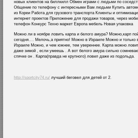
новых клиентов на биллкилл Обмен играми с людьми по соседст
Общение по телефону с интересными Вам людьми Купить автом
из Кореи Работа для грузового транспорта Клиенты и оптимизаци
интернет проектов Приложение для продажи товаров, через моб
телефон Конкурс Техно маркет Европа мебель Новая упаковка
Можно ли в ноябре ловить карпа и белого амура? Можно,карп по
сегодня…. Мелочь,а приятно! Можно в Израиле Можно и только 
Израиле Можно, и чем южнее, тем увереннее. Карпа можно лови
даже зимой , если умеешь . А вот белого амура сильно сомневаю
спячке он . Карпа(правда не крупного) ловил даже из подольда.
http://sportcity74.ru/
лучший беговел для детей от 2.