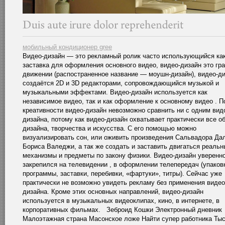
мобильный кондиционер gree
Видео-дизайн — это рекламный ролик часто использующийся ка
заставка для оформления основного видео, видео-дизайн это гр
движении (распостраненное название — моушн-дизайн), видео-д
создаётся 2D и 3D редакторами, сопровождающийся музыкой и
музыкальными эффектами. Видео-дизайн используется как
независимое видео, так и как оформление к основному видео . П
креативности видео-дизайн невозможно сравнить ни с одним вид
дизайна, потому как видео-дизайн охватывает практически все о
дизайна, творчества и искусства. С его помощью можно
визуализировать сон, или оживить произведения Сальвадора Да
Бориса Валеджи, а так же создать и заставить двигаться реальн
механизмы и предметы по закону физики. Видео-дизайн уверенн
закрепился на телевидении , в оформлении телепередач (упаков
программы, заставки, перебивки, «фартуки», титры). Сейчас уже
практически не возможно увидеть рекламу без применения видео
дизайна. Кроме этих основных направлений, видео-дизайн
используется в музыкальных видеоклипах, кино, в интернете, в
корпоративных фильмах. Зеброид Кошки Электронный дневник
Малоэтажная страна Масонское ложе Найти супер работника Ты