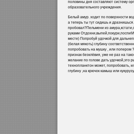
половины дня составляют систему ор
образовательного учреждения.
Белый амур. ходит по поверхности вод
а теперь ты тут сидишь и дразнишься…
пробовал?Пельмени из амура,кстати,
руками Отдохни,выпей,покури,поспи!И
месте) Попробуй удочкой для дальне
(белая мякоть) глубину соответственн
попробовать на мушку , или попером ?
признак безклёвия, уже не раз на так
желание по голове дать удочкой,это р
технопланктон может, попробовать, и
глубину ,на крючок камыш или кукурузу