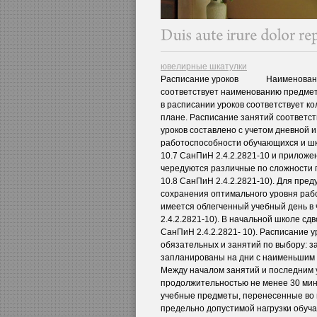
ювелирные шкатулки
Расписание уроков Наименование 
соответствует наименованию предмето
в расписании уроков соответствует ко
плане. Расписание занятий соответст
уроков составлено с учетом дневной 
работоспособности обучающихся и шк
10.7 СанПиН 2.4.2.2821-10 и приложен
чередуются различные по сложности п
10.8 СанПиН 2.4.2.2821-10). Для пре
сохранения оптимального уровня раб
имеется облегченный учебный день в 
2.4.2.2821-10). В начальной школе сдв
СанПиН 2.4.2.2821- 10). Расписание 
обязательных и занятий по выбору: 
запланированы на дни с наименьшим 
Между началом занятий и последним 
продолжительностью не менее 30 минут
учебные предметы, перенесенные во в
предельно допустимой нагрузки обуча