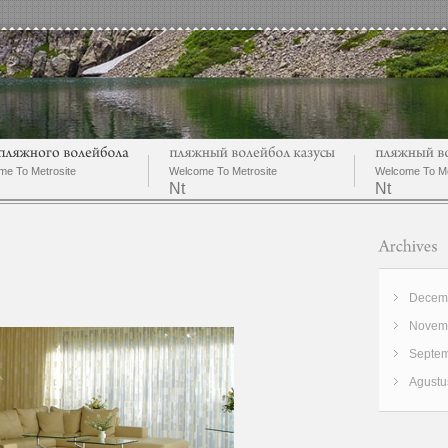
me To Metrosite
Welcome To Metrosite
Welcome To Me
Nt
Nt
Decemb
Novemb
Septem
Agustu