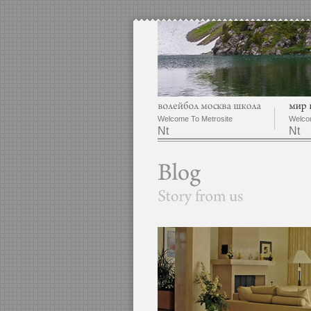
Welcome To Metrosite
Welco
Nt
Nt