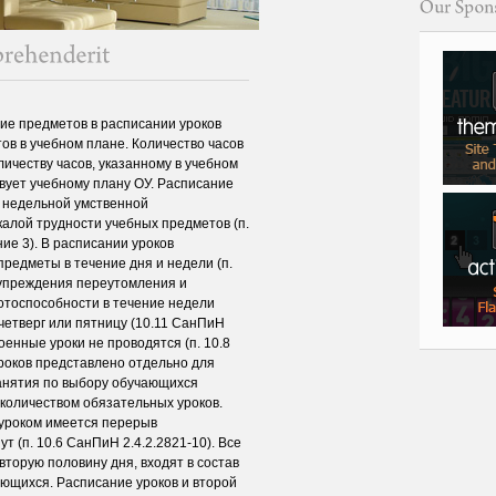
предметов в расписании уроков
в в учебном плане. Количество часов
личеству часов, указанному в учебном
вует учебному плану ОУ. Расписание
и недельной умственной
алой трудности учебных предметов (п.
ие 3). В расписании уроков
редметы в течение дня и недели (п.
дупреждения переутомления и
отоспособности в течение недели
четверг или пятницу (10.11 СанПиН
оенные уроки не проводятся (п. 10.8
уроков представлено отдельно для
занятия по выбору обучающихся
количеством обязательных уроков.
уроком имеется перерыв
 (п. 10.6 СанПиН 2.4.2.2821-10). Все
торую половину дня, входят в состав
ющихся. Расписание уроков и второй