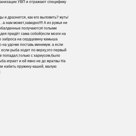
ганизации УВП и отражают специфику
ы и дразнится, как его выловить? жуть!
а нам может,завидно!!!! А из ружья не
обалденные получаются! голыми
дея придёт сама собой(если мозги на
го заброса на сердцевину камыша
о на удочке поставь минимум. а если
 если рыба ходит по верху,это первый
ое попадал,только с хариусом,было
ыба играет и ей явно не до жратвы На
ли набить пружину кашей, малую
.