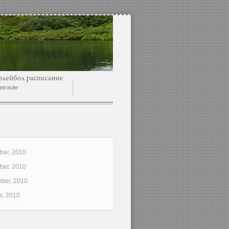
trosite
er, 2010
er, 2010
ber, 2010
s, 2010