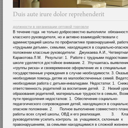
должности в организации оптовой торговли
В течение года не только добросовестно выполняли обязанност
классного руководителя, но и активно взаимодействовали с
администрацией школы по профилактике правонарушений, работ
«трудными детьми», семьями, находящиеся в социально-опасно
положении классные руководители: Джуккаева А.И., Четвертная
Каракотова Л.М. Результат: 1. Работе с трудными подростками
школе уделяется достойное внимание. 2. Улучшилась выявлени
«группы риска» и своевременное оформление их в специальные
государственные учреждения в случае необходимости. 3. Оказы
необходимая помощь детям из малообеспеченных семей. Ведет
необходимая работа с детьми-инвалидами. Недостатки: 1. Сниж
ответственность родителей за воспитание детей. 2. Низкий уро
образования родителей, материальные трудности в семьях, Воз
пути преодоления недостатков: 1. Обеспечение социально-
педагогического сопровождения детей, находящихся в социально
опасном положении. 2. Полное выполнение совместного план
работы всех служб школы, ОВД и его реализация. 3. Кл
руководителям усилить контроль за учащимися, склонным к
правонарушениям, за семьями находящимися в сложной жизнен