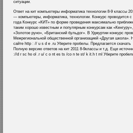
ситуации.
Ответ на кит компьютеры информатика технологии 8-9 классы 20
— компьютеры, информатика, технологии. Конкурс проводится с
года Конкурс «КИТ» по форме проведения максимально приближ
таким хорошо известным и популярным конкурсам как «Кенгуру»,
«Золотое руно», «Британский бульдог». В Удмуртии конкурс про
Межрегиональной общественной организацией «Другая школа». 
сайте http : // u s d e .ru Уберите пробелы. Предлагается скачать
Полную версию ответов на кит 2011 8-9классы и т.д. Еще источник
://d r sc ho ol .r u/ c o nt es ts /co n te st/ k it.h t ml Уберите пробел